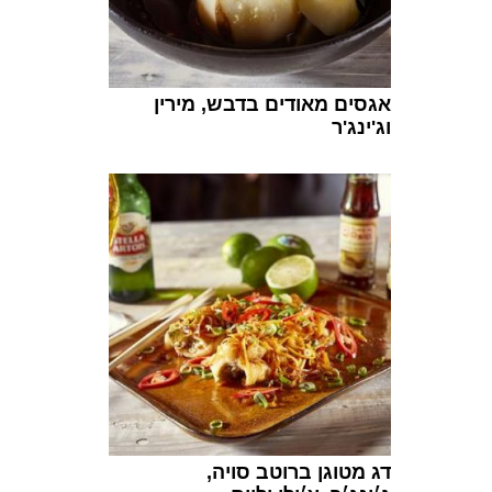
אגסים מאודים בדבש, מירין
וג'ינג'ר
דג מטוגן ברוטב סויה,