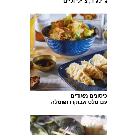
ג׳ינג׳ר, צ׳ילי וליים
כיסונים מאודים
עם סלט אבוקדו ופומלה